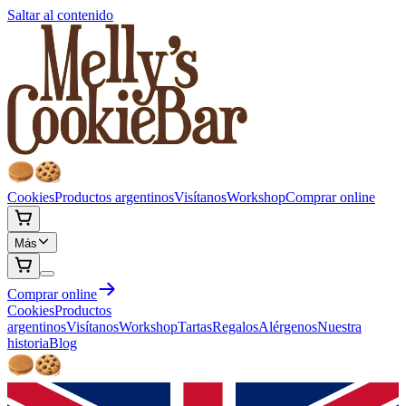
Saltar al contenido
Cookies
Productos argentinos
Visítanos
Workshop
Comprar online
Más
Comprar online
Cookies
Productos
argentinos
Visítanos
Workshop
Tartas
Regalos
Alérgenos
Nuestra
historia
Blog