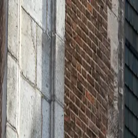
Saltar al contenido
Cookies
Productos argentinos
Visítanos
Workshop
Comprar online
Más
Comprar online
Cookies
Productos argentinos
Visítanos
Workshop
Tartas
Regalos
Alérge