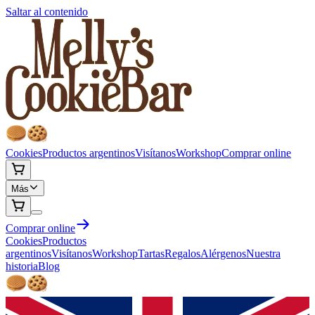
Saltar al contenido
Cookies
Productos argentinos
Visítanos
Workshop
Comprar online
Más
Comprar online
Cookies
Productos
argentinos
Visítanos
Workshop
Tartas
Regalos
Alérgenos
Nuestra
historia
Blog