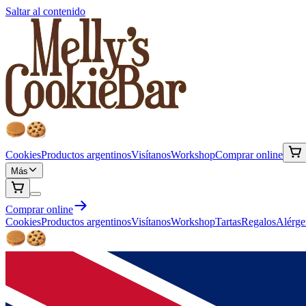
Saltar al contenido
Cookies
Productos argentinos
Visítanos
Workshop
Comprar online
Más
Comprar online
Cookies
Productos argentinos
Visítanos
Workshop
Tartas
Regalos
Alérge