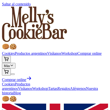
Saltar al contenido
Cookies
Productos argentinos
Visítanos
Workshop
Comprar online
Más
Comprar online
Cookies
Productos
argentinos
Visítanos
Workshop
Tartas
Regalos
Alérgenos
Nuestra
historia
Blog