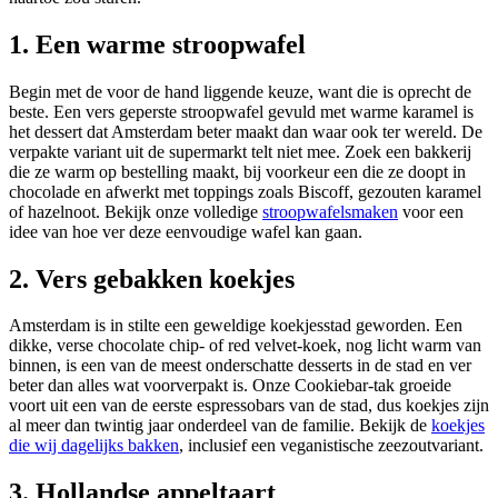
1. Een warme stroopwafel
Begin met de voor de hand liggende keuze, want die is oprecht de
beste. Een vers geperste stroopwafel gevuld met warme karamel is
het dessert dat Amsterdam beter maakt dan waar ook ter wereld. De
verpakte variant uit de supermarkt telt niet mee. Zoek een bakkerij
die ze warm op bestelling maakt, bij voorkeur een die ze doopt in
chocolade en afwerkt met toppings zoals Biscoff, gezouten karamel
of hazelnoot. Bekijk onze volledige
stroopwafelsmaken
voor een
idee van hoe ver deze eenvoudige wafel kan gaan.
2. Vers gebakken koekjes
Amsterdam is in stilte een geweldige koekjesstad geworden. Een
dikke, verse chocolate chip- of red velvet-koek, nog licht warm van
binnen, is een van de meest onderschatte desserts in de stad en ver
beter dan alles wat voorverpakt is. Onze Cookiebar-tak groeide
voort uit een van de eerste espressobars van de stad, dus koekjes zijn
al meer dan twintig jaar onderdeel van de familie. Bekijk de
koekjes
die wij dagelijks bakken
, inclusief een veganistische zeezoutvariant.
3. Hollandse appeltaart