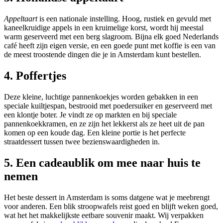
Appeltaart
is een nationale instelling. Hoog, rustiek en gevuld met
kaneelkruidige appels in een kruimelige korst, wordt hij meestal
warm geserveerd met een berg slagroom. Bijna elk goed Nederlands
café heeft zijn eigen versie, en een goede punt met koffie is een van
de meest troostende dingen die je in Amsterdam kunt bestellen.
4. Poffertjes
Deze kleine, luchtige pannenkoekjes worden gebakken in een
speciale kuiltjespan, bestrooid met poedersuiker en geserveerd met
een klontje boter. Je vindt ze op markten en bij speciale
pannenkoekkramen, en ze zijn het lekkerst als ze heet uit de pan
komen op een koude dag. Een kleine portie is het perfecte
straatdessert tussen twee bezienswaardigheden in.
5. Een cadeaublik om mee naar huis te
nemen
Het beste dessert in Amsterdam is soms datgene wat je meebrengt
voor anderen. Een blik stroopwafels reist goed en blijft weken goed,
wat het het makkelijkste eetbare souvenir maakt. Wij verpakken