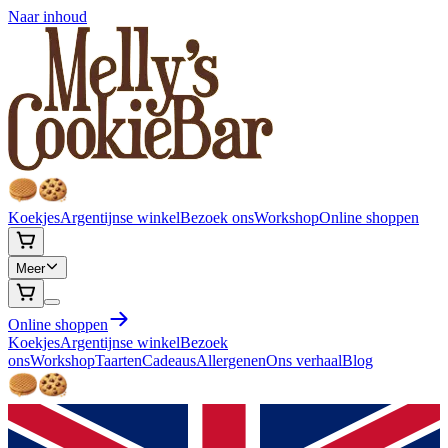
Naar inhoud
Koekjes
Argentijnse winkel
Bezoek ons
Workshop
Online shoppen
Meer
Online shoppen
Koekjes
Argentijnse winkel
Bezoek
ons
Workshop
Taarten
Cadeaus
Allergenen
Ons verhaal
Blog