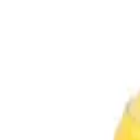
Naar inhoud
Koekjes
Argentijnse winkel
Bezoek ons
Workshop
Online shoppen
Meer
Online shoppen
Koekjes
Argentijnse winkel
Bezoek ons
Workshop
Taarten
Cadeaus
Alle