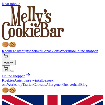
Naar inhoud
Koekjes
Argentijnse winkel
Bezoek ons
Workshop
Online shoppen
Meer
Online shoppen
Koekjes
Argentijnse winkel
Bezoek
ons
Workshop
Taarten
Cadeaus
Allergenen
Ons verhaal
Blog