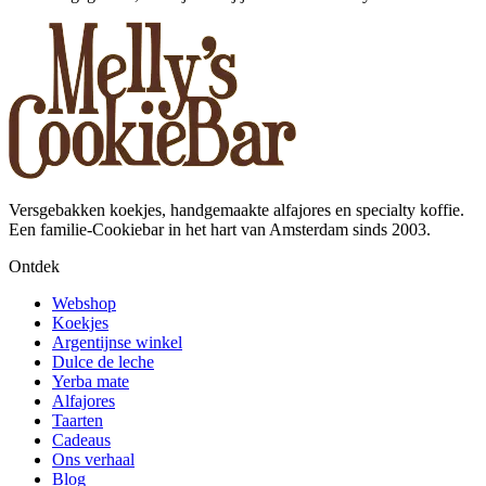
Versgebakken koekjes, handgemaakte alfajores en specialty koffie.
Een familie-Cookiebar in het hart van Amsterdam sinds 2003.
Ontdek
Webshop
Koekjes
Argentijnse winkel
Dulce de leche
Yerba mate
Alfajores
Taarten
Cadeaus
Ons verhaal
Blog