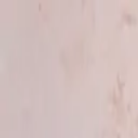
Naar inhoud
Koekjes
Argentijnse winkel
Bezoek ons
Workshop
Online shoppen
Meer
Online shoppen
Koekjes
Argentijnse winkel
Bezoek ons
Workshop
Taarten
Cadeaus
Alle