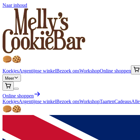
Naar inhoud
Koekjes
Argentijnse winkel
Bezoek ons
Workshop
Online shoppen
Meer
Online shoppen
Koekjes
Argentijnse winkel
Bezoek ons
Workshop
Taarten
Cadeaus
Alle