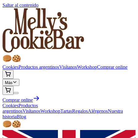
Saltar al contenido
Cookies
Productos argentinos
Visítanos
Workshop
Comprar online
Más
Comprar online
Cookies
Productos
argentinos
Visítanos
Workshop
Tartas
Regalos
Alérgenos
Nuestra
historia
Blog