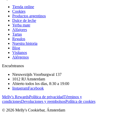
Tienda online
Cookies
Productos argentinos
Dulce de leche
Yerba mate
Alfajores
Tartas
Regalos
Nuestra historia
Blog
Visítanos
Alérgenos
Encuéntranos
Nieuwezijds Voorburgwal 137
1012 RJ
Amsterdam
Abierto todos los días, 8:30 a 19:00
Instagram
Facebook
Melly's Rewards
Política de privacidad
Términos y
condiciones
Devoluciones y reembolsos
Política de cookies
© 2026 Melly's Cookiebar, Ámsterdam