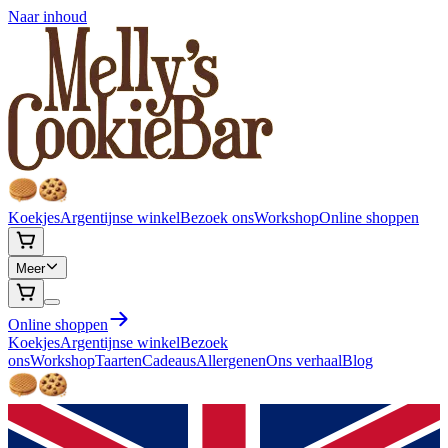
Naar inhoud
Koekjes
Argentijnse winkel
Bezoek ons
Workshop
Online shoppen
Meer
Online shoppen
Koekjes
Argentijnse winkel
Bezoek
ons
Workshop
Taarten
Cadeaus
Allergenen
Ons verhaal
Blog