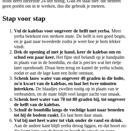
Hout heeft diezelfde 24 uur nodig. Glas en staal niet: die hebben
geen poriën om in te werken, dus die gebruik je meteen.
Stap voor stap
Vul de kalebas voor ongeveer de helft met yerba.
Meer
yerba betekent een sterkere mate. De helft is een goed begin,
en je gaat naar tweederde zodra je weet hoe je hem lekker
vindt.
Dek de opening af met je hand, keer de kalebas om en
schud een paar keer.
Het fijne stof belandt op je handpalm
in plaats van in de bombilla, en dat is precies wat het rietje
later openhoudt. Draai hem terug en kantel de yerba schuin,
zodat er aan de lage kant een holte ontstaat.
Schenk lauw water van ongeveer 40 graden in die holte,
zo'n kwart van de kalebas, en laat het twee minuten
intrekken.
De blaadjes zwellen rustig op in plaats van te
verbranden, en de mate blijft veel langer zacht van smaak.
Schenk heet water van 70 tot 80 graden bij, tot ongeveer
de helft van de kalebas.
Schuif de bombilla langs de vochtige kant naar beneden
tot hij de bodem raakt.
En laat hem daar staan.
Vul bij met heet water tot vlak onder de rand en drink.
Aan de andere kant blijft yerba droog liggen, en dat hoort zo:
die komt later aan de beurt en houdt de smaak op gang.