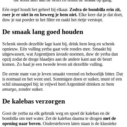
Eén regel houdt het geheel bij elkaar.
Zodra de bombilla erin zit,
roer je er niet in en beweeg je hem niet.
Elke keer dat je dat doet,
duw je nat poeder in het filter en raakt het rietje verstopt.
De smaak lang goed houden
Schenk steeds dezelfde lage kant bij, drink hem leeg en schenk
opnieuw. Eén vulling yerba gaat vele rondes mee. Smaakt hij
uitgewassen, wat Argentijnen
lavado
noemen, duw de yerba dan
opzij zodat de droge blaadjes aan de andere kant aan de beurt
komen. Zo haal je een tweede leven uit dezelfde vulling.
De eerste mate van je leven smaakt vreemd en behoorlijk bitter. Dat
is normaal en het went snel. Sommigen doen er suiker, munt of een
schil sinaasappel bij; in vrijwel heel Argentinië drinken ze hem
amargo
, zonder suiker.
De kalebas verzorgen
Gooi de yerba na elk gebruik weg en spoel de kalebas en de
bombilla om met water. Zet de kalebas daarna te drogen
met de
opening naar boven
. Ondersteboven laten staan is de klassieke