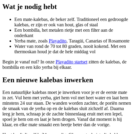
Wat je nodig hebt
Een mate-kalebas, de beker zelf. Traditioneel een gedroogde
kalebas, er zijn er ook van hout, glas of staal
Een bombilla, het metalen rietje met een filter aan de
onderkant
Yerba mate, zoals
Playadito
, Taragüi, Canarias of Rosamonte
Water van rond de 70 tot 80 graden, nooit kokend. Met een
thermoskan houd je dat de hele middag vol
Begin je vanaf nul? In onze
Playadito startset
zitten de kalebas, de
bombilla en een kilo yerba bij elkaar.
Een nieuwe kalebas inwerken
Een natuurlijke kalebas moet je inwerken voor je er de eerste mate
in zet. Vul hem met yerba, giet hem vol met heet water en laat hem
minstens 24 uur staan. De wanden worden zachter, de poriën nemen
de smaak van de yerba op en de kalebas sluit zichzelf af. Daarna
leeg je hem, schraap je de zachte binnenlaag eruit met een lepel,
spoel je hem om en laat je hem drogen. Vanaf dat moment is hij
klaar, en elke mate smaakt een beetje beter dan de vorige.