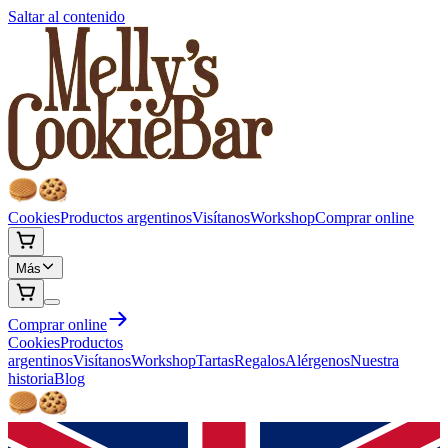
Saltar al contenido
Cookies
Productos argentinos
Visítanos
Workshop
Comprar online
Más
Comprar online
Cookies
Productos
argentinos
Visítanos
Workshop
Tartas
Regalos
Alérgenos
Nuestra
historia
Blog