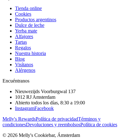
Tienda online
Cookies
Productos argentinos
Dulce de leche
Yerba mate
Alfajores
Tartas
Regalos
Nuestra historia
Blog
Visítanos
Alérgenos
Encuéntranos
Nieuwezijds Voorburgwal 137
1012 RJ
Amsterdam
Abierto todos los días, 8:30 a 19:00
Instagram
Facebook
Melly's Rewards
Política de privacidad
Términos y
condiciones
Devoluciones y reembolsos
Política de cookies
© 2026 Melly's Cookiebar, Ámsterdam