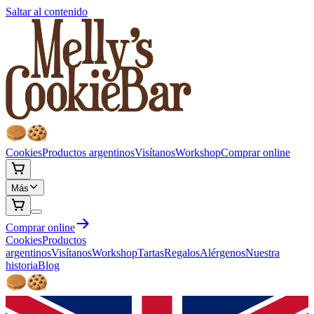
Saltar al contenido
Cookies
Productos argentinos
Visítanos
Workshop
Comprar online
Más
Comprar online
Cookies
Productos
argentinos
Visítanos
Workshop
Tartas
Regalos
Alérgenos
Nuestra
historia
Blog