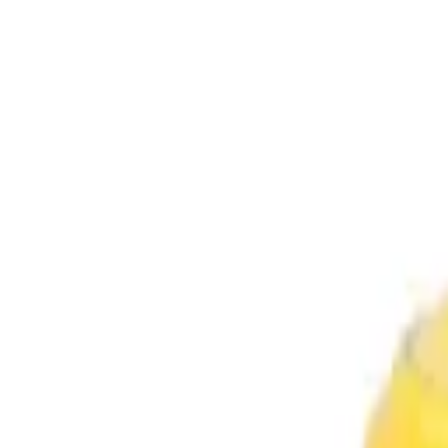
Naar inhoud
Koekjes
Argentijnse winkel
Bezoek ons
Workshop
Online shoppen
Meer
Online shoppen
Koekjes
Argentijnse winkel
Bezoek ons
Workshop
Taarten
Cadeaus
Alle