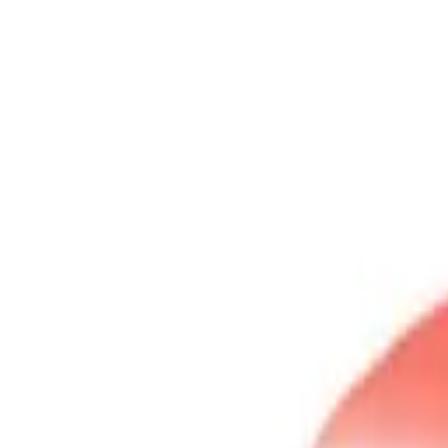
Saltar al contenido
Cookies
Productos argentinos
Visítanos
Workshop
Comprar online
Más
Comprar online
Cookies
Productos argentinos
Visítanos
Workshop
Tartas
Regalos
Alérge