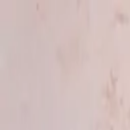
Saltar al contenido
Cookies
Productos argentinos
Visítanos
Workshop
Comprar online
Más
Comprar online
Cookies
Productos argentinos
Visítanos
Workshop
Tartas
Regalos
Alérge